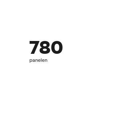
780
panelen