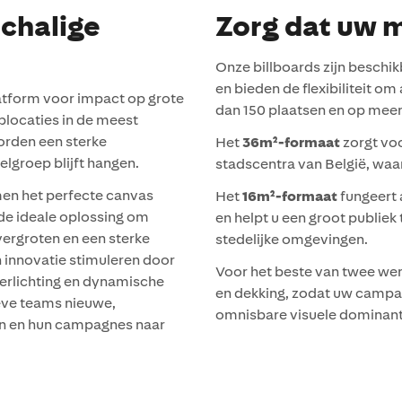
schalige
Zorg dat uw 
Onze billboards zijn beschi
en bieden de flexibiliteit 
atform voor impact op grote
dan 150 plaatsen en op meer
oplocaties in de meest
orden een sterke
Het
36m²-formaat
zorgt voo
lgroep blijft hangen.
stadscentra van België, waar
men het perfecte canvas
Het
16m²-formaat
fungeert 
de ideale oplossing om
en helpt u een groot publiek
ergroten en een sterke
stedelijke omgevingen.
n innovatie stimuleren door
Voor het beste van twee we
verlichting en dynamische
en dekking, zodat uw campagn
ieve teams nieuwe,
omnisbare visuele dominant
en en hun campagnes naar