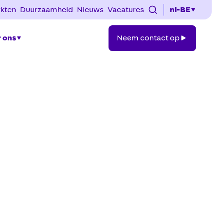
kten
Duurzaamheid
Nieuws
Vacatures
nl-BE
Neem
 ons
Neem contact op
contact
op