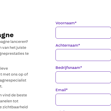
Voornaam
*
agne
pagne lanceren?
Achternaam
*
 van het juiste
neprestaties te
Bedrijfsnaam
*
tieve
t met ons op of
agnespecialist
t.
Email
*
n vind de beste
anelen tot
e zichtbaarheid