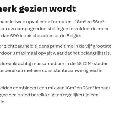
merk gezien wordt
kbaar in twee opvallende formaten - 16m² en 36m² -
om aan uw campagnedoelstellingen te voldoen in meer
 dan 690 iconische adressen in België.
r zichtbaarheid tijdens prime time in de vijf grootste
door u maximaal opvalt waar dat het belangrijkst is.
als eenkrachtig massamedium in de 48 CIM-steden
 te bereiken met een consistente aanwezigheid in
relden combineert een mix van 16m² en 36m² impact
e een breed bereik krijgt en tegelijkertijd een
ie.