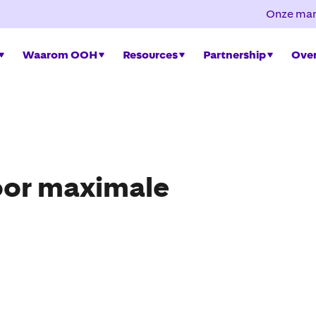
Onze mar
Waarom OOH
Resources
Partnership
Over
oor maximale