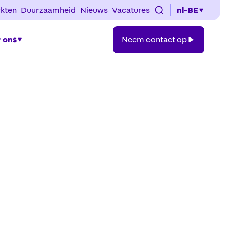
kten
Duurzaamheid
Nieuws
Vacatures
nl-BE
Neem
 ons
Neem contact op
contact
op