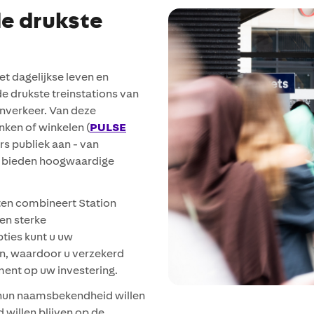
de drukste
et dagelijkse leven en
e drukste treinstations van
inverkeer. Van deze
nken of winkelen (
PULSE
s publiek aan - van
en bieden hoogwaardige
ten combineert Station
een sterke
pties kunt u uw
n, waardoor u verzekerd
ment op uw investering.
 hun naamsbekendheid willen
 willen blijven op de