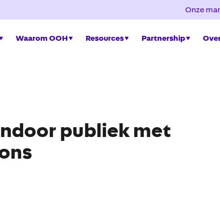
Onze mar
Waarom OOH
Resources
Partnership
Over
 indoor publiek met
ions