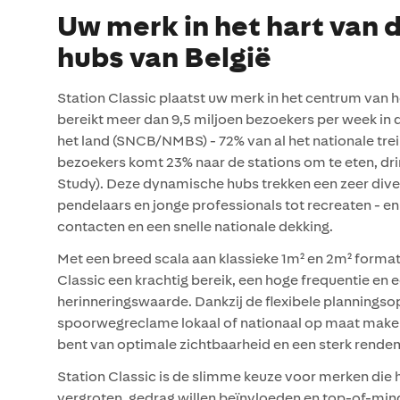
Uw merk in het hart van 
hubs van België
Station Classic plaatst uw merk in het centrum van h
bereikt meer dan 9,5 miljoen bezoekers per week in d
het land (SNCB/NMBS) - 72% van al het nationale tre
bezoekers komt 23% naar de stations om te eten, dri
Study). Deze dynamische hubs trekken een zeer diver
pendelaars en jonge professionals tot recreaten - 
contacten en een snelle nationale dekking.
Met een breed scala aan klassieke 1m² en 2m² forma
Classic een krachtig bereik, een hoge frequentie en 
herinneringswaarde. Dankzij de flexibele planningso
spoorwegreclame lokaal of nationaal op maat make
bent van optimale zichtbaarheid en een sterk rende
Station Classic is de slimme keuze voor merken die
vergroten, gedrag willen beïnvloeden en top-of-mind