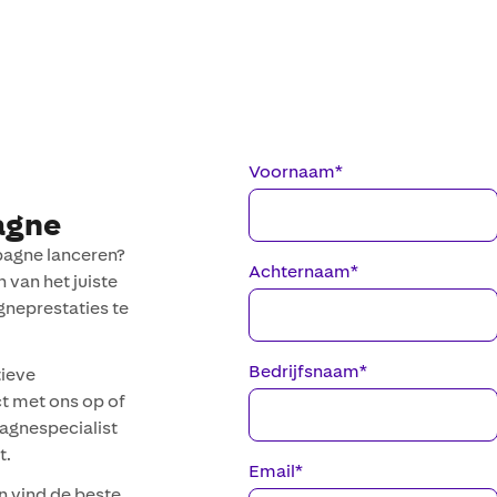
Voornaam
*
agne
pagne lanceren?
Achternaam
*
 van het juiste
neprestaties te
Bedrijfsnaam
*
tieve
t met ons op of
agnespecialist
t.
Email
*
n vind de beste