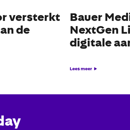
r versterkt
Bauer Medi
aan de
NextGen Li
digitale aa
Lees meer
day