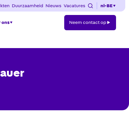
kten
Duurzaamheid
Nieuws
Vacatures
nl-BE
Neem
 ons
Neem contact op
contact
op
Bauer