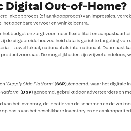
c Digital Out-of-Home?
inkoopproces (of aankoopproces) van impressies, verrekend 
e, het openbare vervoer en wninkelcentra.
het budget en zorgt voor meer flexibiliteit en aanpasbaarheid
zij de uitgebreide hoeveelheid data is gerichte targeting van
ria – zowel lokaal, nationaal als internationaal. Daarnaast k
f productvoorraad. De mogelijkheden zijn vrijwel eindeloos, 
en ‘
Supply Side Platform
‘ (
SSP
) genoemd, waar het digitale 
Platform
‘ (
DSP
) genoemd, gebruikt door adverteerders en m
van het inventory, de locatie van de schermen en de verkoo
op basis van het beschikbare inventory en de aankoopcriter