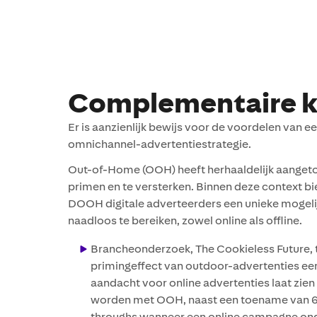
Complementaire k
Er is aanzienlijk bewijs voor de voordelen van e
omnichannel-advertentiestrategie.
Out-of-Home (OOH) heeft herhaaldelijk aanget
primen en te versterken. Binnen deze context 
DOOH digitale adverteerders een unieke mogel
naadloos te bereiken, zowel online als offline.
Brancheonderzoek, The Cookieless Future, 
primingeffect van outdoor-advertenties ee
aandacht voor online advertenties laat zi
worden met OOH, naast een toename van 67
throughs wanneer een online campagne on