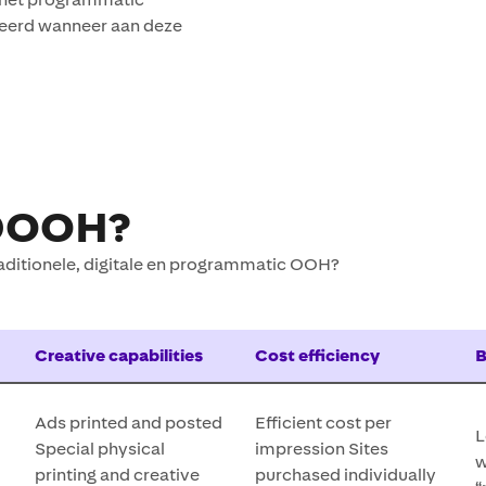
eerd wanneer aan deze
DOOH?
raditionele, digitale en programmatic OOH?
Creative capabilities
Cost efficiency
B
Ads printed and posted​
Efficient cost per
L
Special physical
impression​ Sites
w
printing and creative
purchased individually