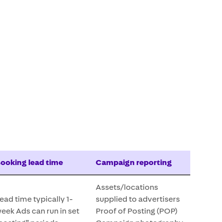
ooking lead time
Campaign reporting
Assets/locations ​
ead time typically 1-
supplied to advertisers ​
eek​ Ads can run in set
Proof of Posting (POP) ​