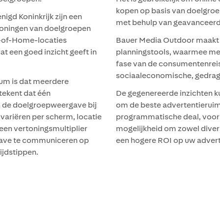
kopen op basis van doelgroe
gd Koninkrijk zijn een
met behulp van geavanceerd
rtoningen van doelgroepen
t-of-Home-locaties
Bauer Media Outdoor maakt g
t een goed inzicht geeft in
planningstools, waarmee mer
fase van de consumentenrei
sociaaleconomische, gedrags
m is dat meerdere
tekent dat één
De gegenereerde inzichten k
 de doelgroepweergave bij
om de beste advertentieruimt
ariëren per scherm, locatie
programmatische deal, voor 
een vertoningsmultiplier
mogelijkheid om zowel diver
rgave te communiceren op
een hogere ROI op uw advert
ijdstippen.