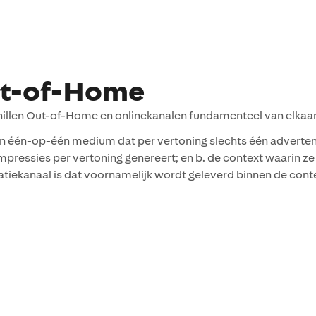
Out-of-Home
llen Out-of-Home en onlinekanalen fundamenteel van elkaar
e een één-op-één medium dat per vertoning slechts één adverte
ressies per vertoning genereert; en b. de context waarin z
atiekanaal is dat voornamelijk wordt geleverd binnen de cont