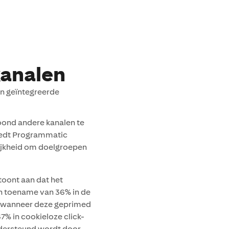
analen
en geïntegreerde
oond andere kanalen te
biedt Programmatic
ijkheid om doelgroepen
toont aan dat het
n toename van 36% in de
en wanneer deze geprimed
% in cookieloze click-
dersteund wordt door