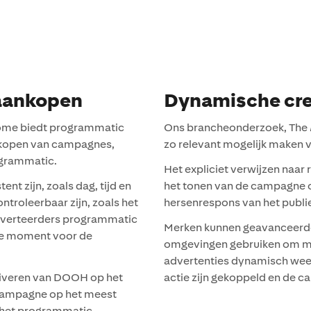
 aankopen
Dynamische cre
f-Home biedt programmatic
Ons brancheonderzoek, The
 inkopen van campagnes,
zo relevant mogelijk maken v
ogrammatic.
Het expliciet verwijzen naar
nt zijn, zoals dag, tijd en
het tonen van de campagne 
ntroleerbaar zijn, zoals het
hersenrespons van het publie
adverteerders programmatic
Merken kunnen geavanceerde
e moment voor de
omgevingen gebruiken om ma
advertenties dynamisch weer
ctiveren van DOOH op het
actie zijn gekoppeld en de 
 campagne op het meest
n het programmatic