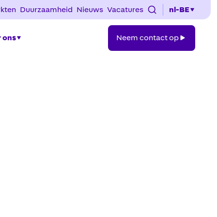
kten
Duurzaamheid
Nieuws
Vacatures
nl-BE
Neem
 ons
Neem contact op
contact
op