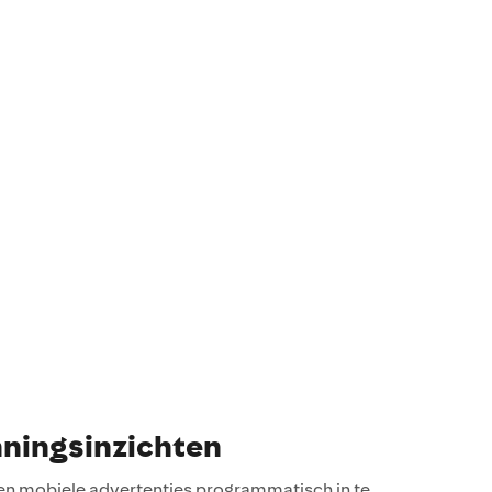
nningsinzichten
e en mobiele advertenties programmatisch in te