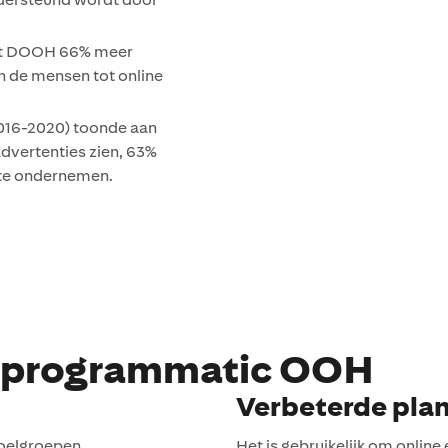
dat DOOH 66% meer
n de mensen tot online
016-2020) toonde aan
vertenties zien, 63%
e te ondernemen.
n programmatic OOH
Verbeterde pla
oelgroepen.
Het is gebruikelijk om onlin