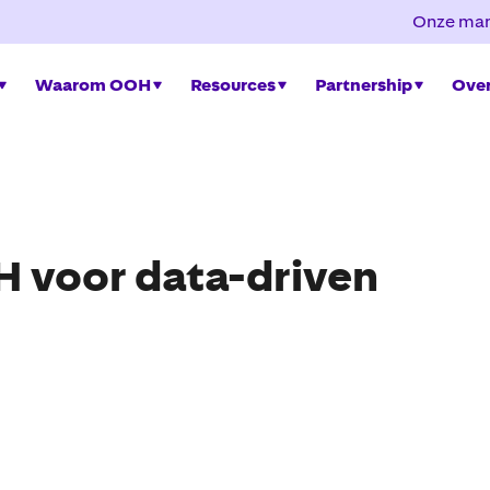
Onze mar
Waarom OOH
Resources
Partnership
Over
 voor data-driven