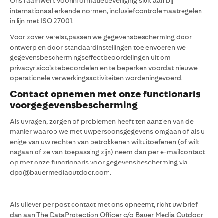
Ons raamwerk voorinformatiebeveiliging sluit aan bij
internationaal erkende normen, inclusiefcontrolemaatregelen
in lijn met ISO 27001.
Voor zover vereist,passen we gegevensbescherming door
ontwerp en door standaardinstellingen toe envoeren we
gegevensbeschermingseffectbeoordelingen uit om
privacyrisico’s tebeoordelen en te beperken voordat nieuwe
operationele verwerkingsactiviteiten wordeningevoerd.
Contact opnemen met onze functionaris
voorgegevensbescherming
Als uvragen, zorgen of problemen heeft ten aanzien van de
manier waarop we met uwpersoonsgegevens omgaan of als u
enige van uw rechten van betrokkenen wiltuitoefenen (of wilt
nagaan of ze van toepassing zijn) neem dan per e-mailcontact
op met onze functionaris voor gegevensbescherming via
dpo@bauermediaoutdoor.com.
Als uliever per post contact met ons opneemt, richt uw brief
dan aan The DataProtection Officer c/o Bauer Media Outdoor