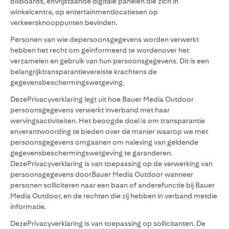
billboards, envrijstaande digitale panelen die zich in
winkelcentra, op entertainmentlocatiesen op
verkeersknooppunten bevinden.
Personen van wie depersoonsgegevens worden verwerkt
hebben het recht om geïnformeerd te wordenover het
verzamelen en gebruik van hun persoonsgegevens. Dit is een
belangrijktransparantievereiste krachtens de
gegevensbeschermingswetgeving.
DezePrivacyverklaring legt uit hoe Bauer Media Outdoor
persoonsgegevens verwerkt inverband met haar
wervingsactiviteiten. Het beoogde doel is om transparantie
enverantwoording te bieden over de manier waarop we met
persoonsgegevens omgaanen om naleving van geldende
gegevensbeschermingswetgeving te garanderen.
DezePrivacyverklaring is van toepassing op de verwerking van
persoonsgegevens doorBauer Media Outdoor wanneer
personen solliciteren naar een baan of anderefunctie bij Bauer
Media Outdoor, en de rechten die zij hebben in verband metdie
informatie.
DezePrivacyverklaring is van toepassing op sollicitanten. De