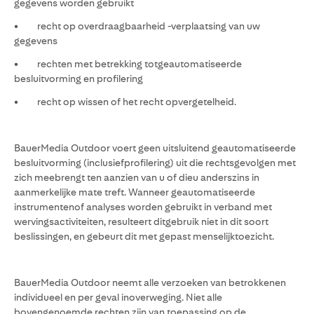
gegevens worden gebruikt
• recht op overdraagbaarheid -verplaatsing van uw
gegevens
• rechten met betrekking totgeautomatiseerde
besluitvorming en profilering
• recht op wissen of het recht opvergetelheid.
BauerMedia Outdoor voert geen uitsluitend geautomatiseerde
besluitvorming (inclusiefprofilering) uit die rechtsgevolgen met
zich meebrengt ten aanzien van u of dieu anderszins in
aanmerkelijke mate treft. Wanneer geautomatiseerde
instrumentenof analyses worden gebruikt in verband met
wervingsactiviteiten, resulteert ditgebruik niet in dit soort
beslissingen, en gebeurt dit met gepast menselijktoezicht.
BauerMedia Outdoor neemt alle verzoeken van betrokkenen
individueel en per geval inoverweging. Niet alle
bovengenoemde rechten zijn van toepassing op de