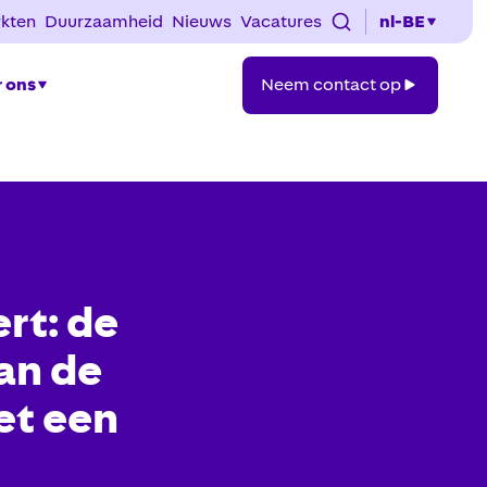
kten
Duurzaamheid
Nieuws
Vacatures
nl-BE
Neem
 ons
Neem contact op
contact
op
rt: de
an de
et een