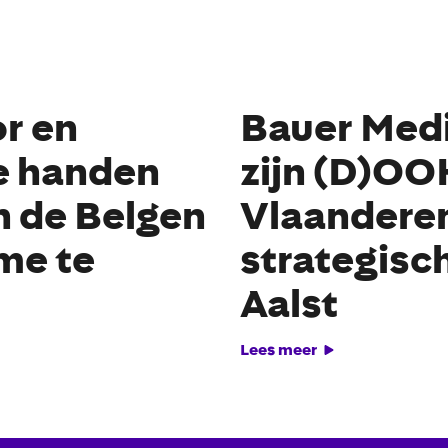
r en
Bauer Medi
e handen
zijn (D)OO
n de Belgen
Vlaanderen
ime te
strategisc
Aalst
Lees meer