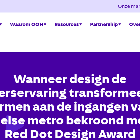
Onze mar
Waarom OOH
Resources
Partnership
Over
Wanneer design de
gerservaring transformee
rmen aan de ingangen v
else metro bekroond m
Red Dot Design Award