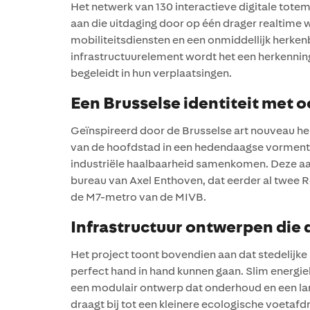
Het netwerk van 130 interactieve digitale tote
aan die uitdaging door op één drager realtime 
mobiliteitsdiensten en een onmiddellijk herken
infrastructuurelement wordt het een herkenning
begeleidt in hun verplaatsingen.
Een Brusselse identiteit met 
Geïnspireerd door de Brusselse art nouveau he
van de hoofdstad in een hedendaagse vormentaal
industriële haalbaarheid samenkomen. Deze aanp
bureau van Axel Enthoven, dat eerder al twee
de M7-metro van de MIVB.
Infrastructuur ontwerpen die d
Het project toont bovendien aan dat stedelijk
perfect hand in hand kunnen gaan. Slim energie
een modulair ontwerp dat onderhoud en een la
draagt bij tot een kleinere ecologische voetafdr