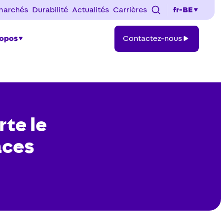
marchés
Durabilité
Actualités
Carrières
fr-BE
Contactez-
ropos
Contactez-nous
nous
te le
aces