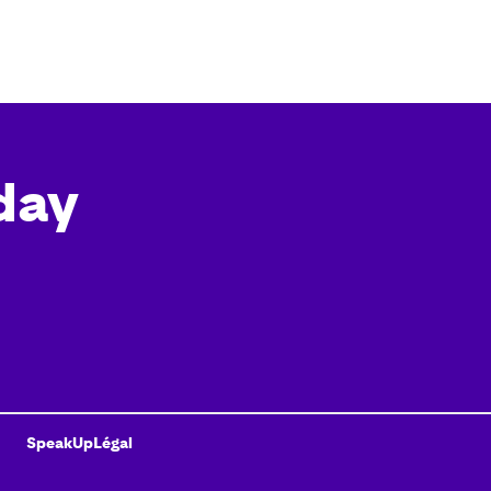
day
SpeakUp
Légal