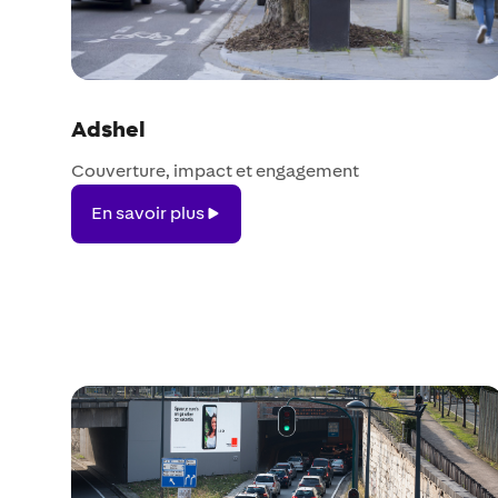
Adshel
Couverture, impact et engagement
En
En savoir plus
savoir
plus