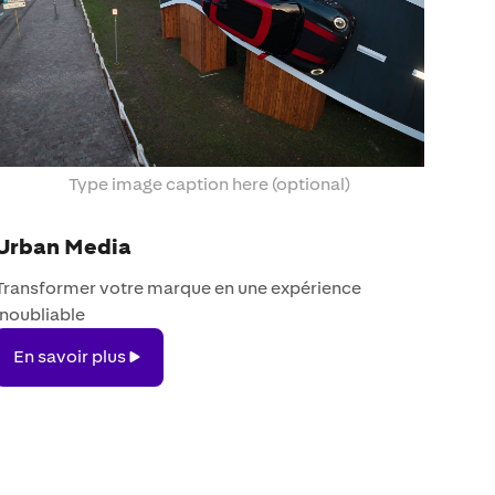
Type image caption here (optional)
Urban Media
Transformer votre marque en une expérience
inoubliable
En
En savoir plus
savoir
plus