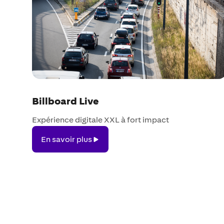
Billboard Live
Expérience digitale XXL à fort impact
En
En savoir plus
savoir
plus