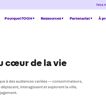
Nos 
Pourquoi l'OOH
Ressources
Partenariat
À p
u cœur de la vie
rque à des audiences variées — consommateurs,
déplacent, interagissent et explorent la ville,
engagement.